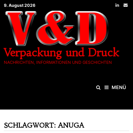
Zum
9. August 2026
Inhalt
springen
Verpackung und Druck
NACHRICHTEN, INFORMATIONEN UND GESCHICHTEN
MENÜ
SCHLAGWORT:
ANUGA