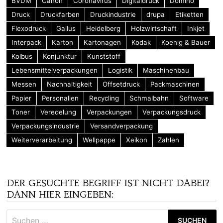
BVDM
Canon
Coronavirus
Digitaldruck
Domino
Druck
Druckfarben
Druckindustrie
drupa
Etiketten
Flexodruck
Gallus
Heidelberg
Holzwirtschaft
Inkjet
Interpack
Karton
Kartonagen
Kodak
Koenig & Bauer
Kolbus
Konjunktur
Kunststoff
Lebensmittelverpackungen
Logistik
Maschinenbau
Messen
Nachhaltigkeit
Offsetdruck
Packmaschinen
Papier
Personalien
Recycling
Schmalbahn
Software
Toner
Veredelung
Verpackungen
Verpackungsdruck
Verpackungsindustrie
Versandverpackung
Weiterverarbeitung
Wellpappe
Xeikon
Zahlen
DER GESUCHTE BEGRIFF IST NICHT DABEI?
DANN HIER EINGEBEN:
Suchen