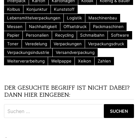
Interpack
Karton
Kartonagen
Kodak
Koenig & Bauer
Kolbus
Konjunktur
Kunststoff
Lebensmittelverpackungen
Logistik
Maschinenbau
Messen
Nachhaltigkeit
Offsetdruck
Packmaschinen
Papier
Personalien
Recycling
Schmalbahn
Software
Toner
Veredelung
Verpackungen
Verpackungsdruck
Verpackungsindustrie
Versandverpackung
Weiterverarbeitung
Wellpappe
Xeikon
Zahlen
DER GESUCHTE BEGRIFF IST NICHT DABEI?
DANN HIER EINGEBEN:
Suchen
nach: