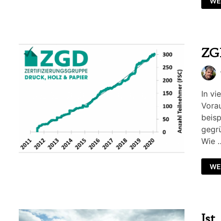
WE
ZGD
In vi
Vorau
beisp
gegrü
Wie 
WE
Ist