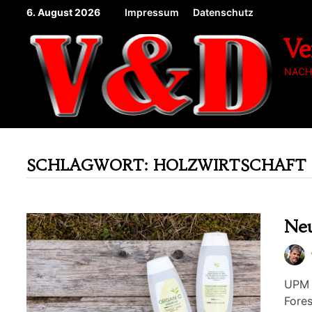
Zum
6. August 2026
Impressum
Datenschutz
Inhalt
Ve
springen
NACH
SCHLAGWORT:
HOLZWIRTSCHAFT
Neu
UPM R
Fores