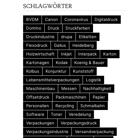
SCHLAGWÖRTER
BVDM
Canon
Coronavirus
Digitaldruck
Domino
Druck
Druckfarben
Druckindustrie
drupa
Etiketten
Flexodruck
Gallus
Heidelberg
Holzwirtschaft
Inkjet
Interpack
Karton
Kartonagen
Kodak
Koenig & Bauer
Kolbus
Konjunktur
Kunststoff
Lebensmittelverpackungen
Logistik
Maschinenbau
Messen
Nachhaltigkeit
Offsetdruck
Packmaschinen
Papier
Personalien
Recycling
Schmalbahn
Software
Toner
Veredelung
Verpackungen
Verpackungsdruck
Verpackungsindustrie
Versandverpackung