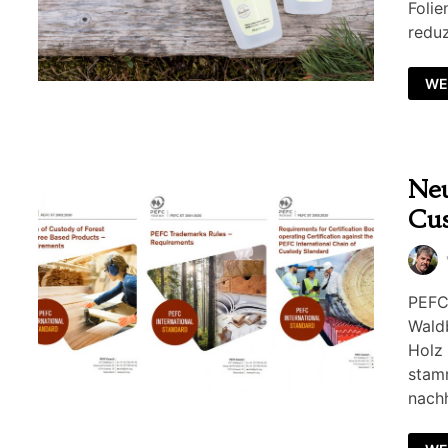
Folie
reduz
WE
Neu
Cus
PEFC 
Waldb
Holz
stam
nachh