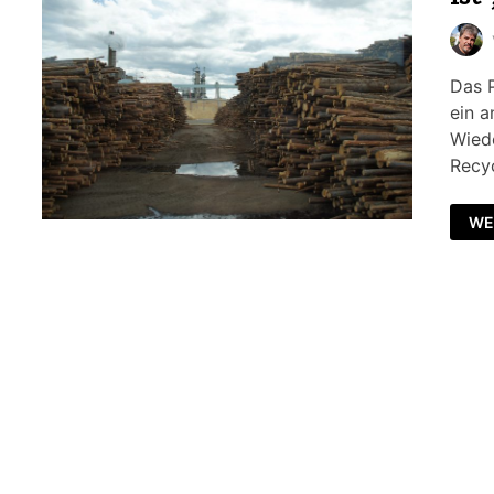
Das P
ein a
Wied
Recyc
WE