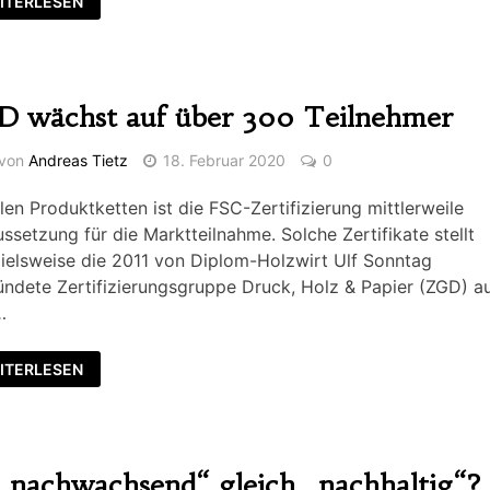
ITERLESEN
 wächst auf über 300 Teilnehmer
von
Andreas Tietz
18. Februar 2020
0
elen Produktketten ist die FSC-Zertifizierung mittlerweile
ssetzung für die Marktteilnahme. Solche Zertifikate stellt
ielsweise die 2011 von Diplom-Holzwirt Ulf Sonntag
ndete Zertifizierungsgruppe Druck, Holz & Papier (ZGD) au
…
ITERLESEN
 „nachwachsend“ gleich „nachhaltig“?