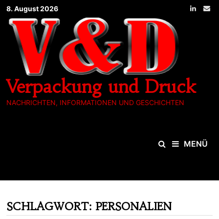
Zum
8. August 2026
Inhalt
springen
Verpackung und Druck
NACHRICHTEN, INFORMATIONEN UND GESCHICHTEN
MENÜ
SCHLAGWORT:
PERSONALIEN