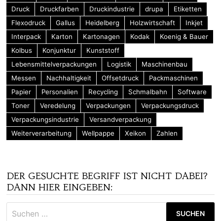
Druck
Druckfarben
Druckindustrie
drupa
Etiketten
Flexodruck
Gallus
Heidelberg
Holzwirtschaft
Inkjet
Interpack
Karton
Kartonagen
Kodak
Koenig & Bauer
Kolbus
Konjunktur
Kunststoff
Lebensmittelverpackungen
Logistik
Maschinenbau
Messen
Nachhaltigkeit
Offsetdruck
Packmaschinen
Papier
Personalien
Recycling
Schmalbahn
Software
Toner
Veredelung
Verpackungen
Verpackungsdruck
Verpackungsindustrie
Versandverpackung
Weiterverarbeitung
Wellpappe
Xeikon
Zahlen
DER GESUCHTE BEGRIFF IST NICHT DABEI?
DANN HIER EINGEBEN:
Suchen
nach: