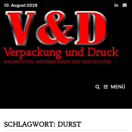
Zum
10. August 2026
Inhalt
springen
Verpackung und Druck
NACHRICHTEN, INFORMATIONEN UND GESCHICHTEN
MENÜ
SCHLAGWORT:
DURST