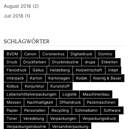
August 2018
(2)
Juli 2018
(1)
SCHLAGWÖRTER
BVDM
Canon
Coronavirus
Digitaldruck
Domino
Druck
Druckfarben
Druckindustrie
drupa
Etiketten
Flexodruck
Gallus
Heidelberg
Holzwirtschaft
Inkjet
Interpack
Karton
Kartonagen
Kodak
Koenig & Bauer
Kolbus
Konjunktur
Kunststoff
Lebensmittelverpackungen
Logistik
Maschinenbau
Messen
Nachhaltigkeit
Offsetdruck
Packmaschinen
Papier
Personalien
Recycling
Schmalbahn
Software
Toner
Veredelung
Verpackungen
Verpackungsdruck
Verpackungsindustrie
Versandverpackung