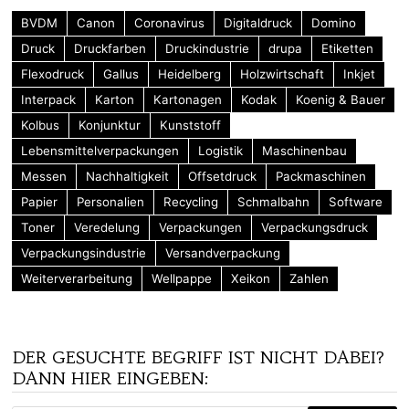
BVDM
Canon
Coronavirus
Digitaldruck
Domino
Druck
Druckfarben
Druckindustrie
drupa
Etiketten
Flexodruck
Gallus
Heidelberg
Holzwirtschaft
Inkjet
Interpack
Karton
Kartonagen
Kodak
Koenig & Bauer
Kolbus
Konjunktur
Kunststoff
Lebensmittelverpackungen
Logistik
Maschinenbau
Messen
Nachhaltigkeit
Offsetdruck
Packmaschinen
Papier
Personalien
Recycling
Schmalbahn
Software
Toner
Veredelung
Verpackungen
Verpackungsdruck
Verpackungsindustrie
Versandverpackung
Weiterverarbeitung
Wellpappe
Xeikon
Zahlen
DER GESUCHTE BEGRIFF IST NICHT DABEI?
DANN HIER EINGEBEN: