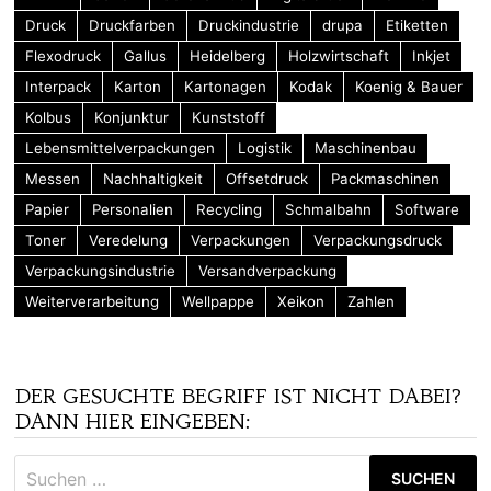
Druck
Druckfarben
Druckindustrie
drupa
Etiketten
Flexodruck
Gallus
Heidelberg
Holzwirtschaft
Inkjet
Interpack
Karton
Kartonagen
Kodak
Koenig & Bauer
Kolbus
Konjunktur
Kunststoff
Lebensmittelverpackungen
Logistik
Maschinenbau
Messen
Nachhaltigkeit
Offsetdruck
Packmaschinen
Papier
Personalien
Recycling
Schmalbahn
Software
Toner
Veredelung
Verpackungen
Verpackungsdruck
Verpackungsindustrie
Versandverpackung
Weiterverarbeitung
Wellpappe
Xeikon
Zahlen
DER GESUCHTE BEGRIFF IST NICHT DABEI?
DANN HIER EINGEBEN:
Suchen