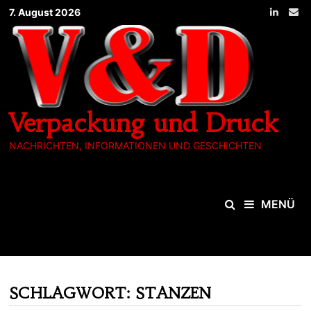
Zum
7. August 2026
Inhalt
springen
Verpackung und Druck
NACHRICHTEN, INFORMATIONEN UND GESCHICHTEN
MENÜ
SCHLAGWORT:
STANZEN