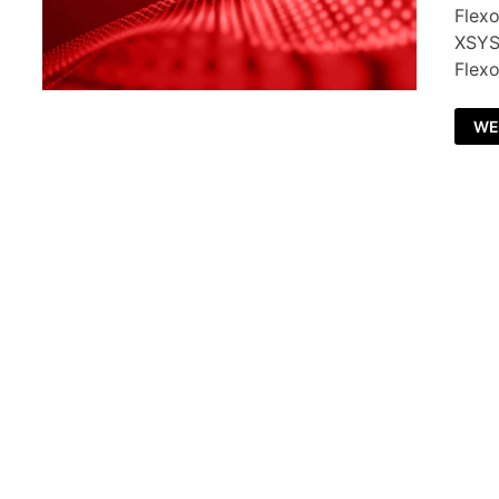
Flex
XSYS 
Flex
WE