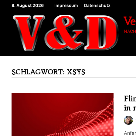
Zum
8. August 2026
Impressum
Datenschutz
Inhalt
Ve
springen
NACH
SCHLAGWORT:
XSYS
Fli
in 
Anfan