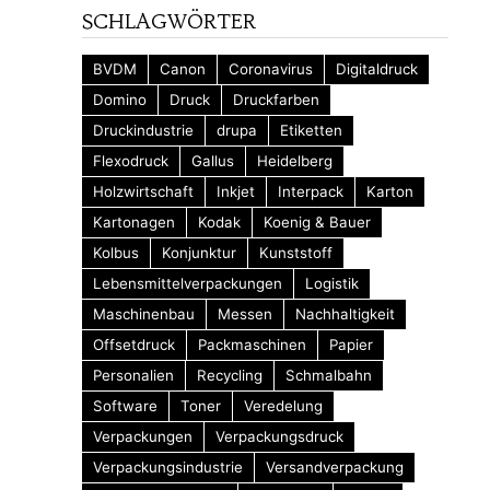
SCHLAGWÖRTER
BVDM
Canon
Coronavirus
Digitaldruck
Domino
Druck
Druckfarben
Druckindustrie
drupa
Etiketten
Flexodruck
Gallus
Heidelberg
Holzwirtschaft
Inkjet
Interpack
Karton
Kartonagen
Kodak
Koenig & Bauer
Kolbus
Konjunktur
Kunststoff
Lebensmittelverpackungen
Logistik
Maschinenbau
Messen
Nachhaltigkeit
Offsetdruck
Packmaschinen
Papier
Personalien
Recycling
Schmalbahn
Software
Toner
Veredelung
Verpackungen
Verpackungsdruck
Verpackungsindustrie
Versandverpackung