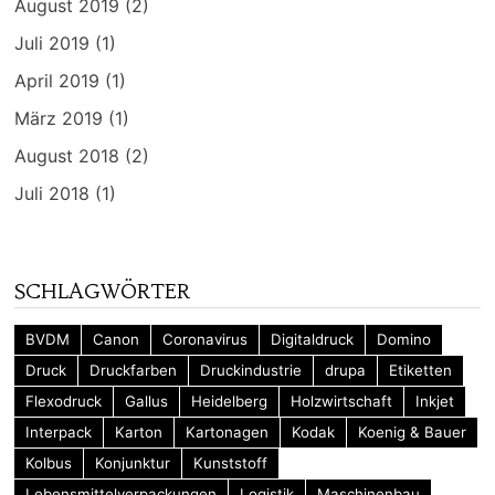
August 2019
(2)
Juli 2019
(1)
April 2019
(1)
März 2019
(1)
August 2018
(2)
Juli 2018
(1)
SCHLAGWÖRTER
BVDM
Canon
Coronavirus
Digitaldruck
Domino
Druck
Druckfarben
Druckindustrie
drupa
Etiketten
Flexodruck
Gallus
Heidelberg
Holzwirtschaft
Inkjet
Interpack
Karton
Kartonagen
Kodak
Koenig & Bauer
Kolbus
Konjunktur
Kunststoff
Lebensmittelverpackungen
Logistik
Maschinenbau