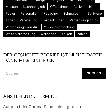
Messen
Nachhaltigkeit
Offsetdruck
Packmaschinen
Papier
Personalien
Recycling
Schmalbahn
Software
Toner
Veredelung
Verpackungen
Verpackungsdruck
Verpackungsindustrie
Versandverpackung
Weiterverarbeitung
Wellpappe
Xeikon
Zahlen
DER GESUCHTE BEGRIFF IST NICHT DABEI?
DANN HIER EINGEBEN:
Suchen
nach:
ANSTEHENDE TERMINE
Aufgrund der Corona-Pandemie ergibt ein