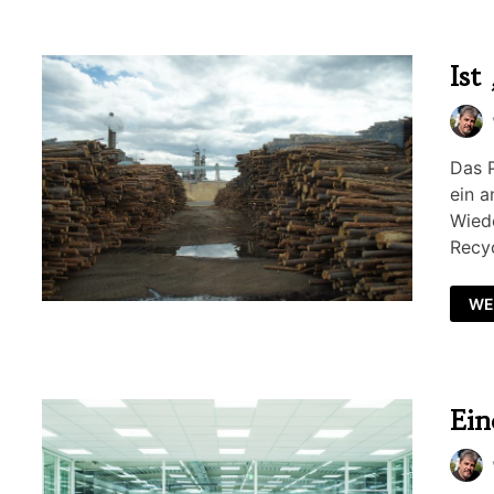
Ist
Das P
ein a
Wied
Recyc
WE
Ein