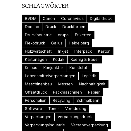
SCHLAGWÖRTER
BVDM
Canon
Coronavirus
Digitaldruck
Domino
Druck
Druckfarben
Druckindustrie
drupa
Etiketten
Flexodruck
Gallus
Heidelberg
Holzwirtschaft
Inkjet
Interpack
Karton
Kartonagen
Kodak
Koenig & Bauer
Kolbus
Konjunktur
Kunststoff
Lebensmittelverpackungen
Logistik
Maschinenbau
Messen
Nachhaltigkeit
Offsetdruck
Packmaschinen
Papier
Personalien
Recycling
Schmalbahn
Software
Toner
Veredelung
Verpackungen
Verpackungsdruck
Verpackungsindustrie
Versandverpackung