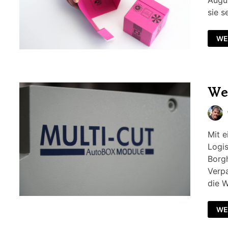
Augus
sie s
WE
We
Mit e
Logi
Borgh
Verp
die 
WE