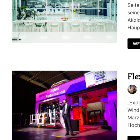
Selte
seine
Akzi
Haupt
WE
Fle
„Expe
Wind
März 
Hoch