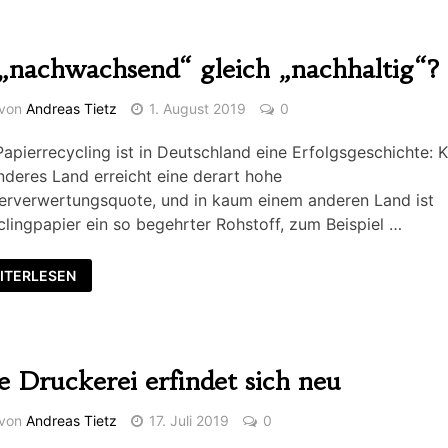
 „nachwachsend“ gleich „nachhaltig“?
von
Andreas Tietz
1. August 2019
0
apierrecycling ist in Deutschland eine Erfolgsgeschichte:
nderes Land erreicht eine derart hohe
erverwertungsquote, und in kaum einem anderen Land ist
lingpapier ein so begehrter Rohstoff, zum Beispiel …
ITERLESEN
e Druckerei erfindet sich neu
von
Andreas Tietz
17. Juli 2019
0