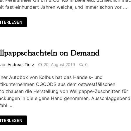
t Petersmeier GmbH & Co. KG in Bielefeld. Schließlich ma
eit fast einhundert Jahren welche, und immer schon vor …
ITERLESEN
llpappschachteln on Demand
von
Andreas Tietz
20. August 2019
0
iner Autobox von Kolbus hat das Handels- und
stikunternehmen CGOODS aus dem ostwestfälischen
olzhausen die Herstellung von Wellpappe-Zuschnitten für
ackungen in die eigene Hand genommen. Ausschlaggebend 
Wahl …
ITERLESEN