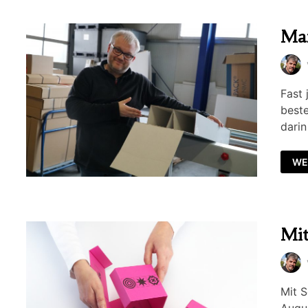
Maß
Fast 
beste
darin
WE
Mit
Mit S