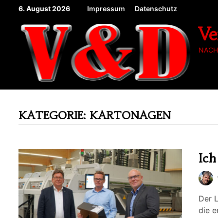
Zum
6. August 2026
Impressum
Datenschutz
Inhalt
Ve
springen
NACH
KATEGORIE:
KARTONAGEN
Ich
Der 
die e