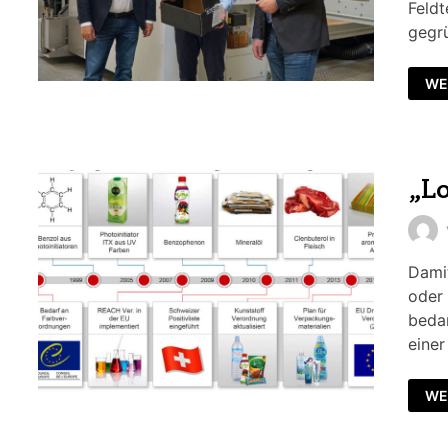
Feldt
gegr
WE
„Lo
Dami
oder 
beda
einer
WE