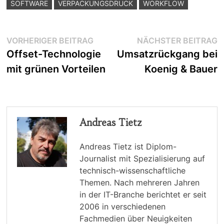
SOFTWARE
VERPACKUNGSDRUCK
WORKFLOW
Beitragsnavigation
Vorheriger
N
VORHERIGER BEITRAG
NÄCHSTER BEITRAG
Beitrag:
B
Offset-Technologie
Umsatzrückgang bei
mit grünen Vorteilen
Koenig & Bauer
Andreas Tietz
Andreas Tietz ist Diplom-
Journalist mit Spezialisierung auf
technisch-wissenschaftliche
Themen. Nach mehreren Jahren
in der IT-Branche berichtet er seit
2006 in verschiedenen
Fachmedien über Neuigkeiten