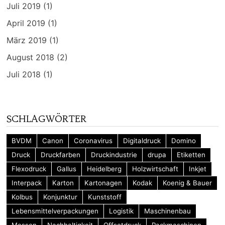
Juli 2019
(1)
April 2019
(1)
März 2019
(1)
August 2018
(2)
Juli 2018
(1)
SCHLAGWÖRTER
BVDM
Canon
Coronavirus
Digitaldruck
Domino
Druck
Druckfarben
Druckindustrie
drupa
Etiketten
Flexodruck
Gallus
Heidelberg
Holzwirtschaft
Inkjet
Interpack
Karton
Kartonagen
Kodak
Koenig & Bauer
Kolbus
Konjunktur
Kunststoff
Lebensmittelverpackungen
Logistik
Maschinenbau
Messen
Nachhaltigkeit
Offsetdruck
Packmaschinen