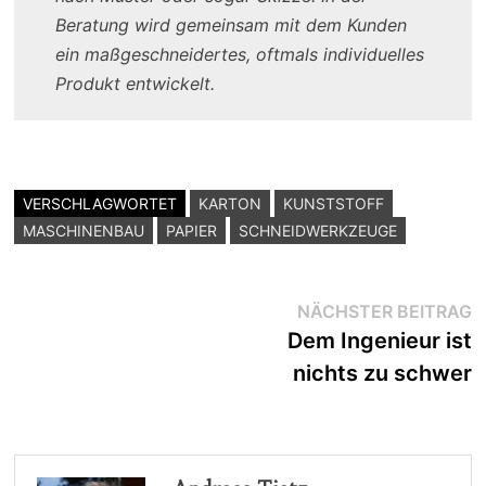
Beratung wird gemeinsam mit dem Kunden
ein maßgeschneidertes, oftmals individuelles
Produkt entwickelt.
VERSCHLAGWORTET
KARTON
KUNSTSTOFF
MASCHINENBAU
PAPIER
SCHNEIDWERKZEUGE
Beitragsnavigation
N
NÄCHSTER BEITRAG
B
Dem Ingenieur ist
nichts zu schwer