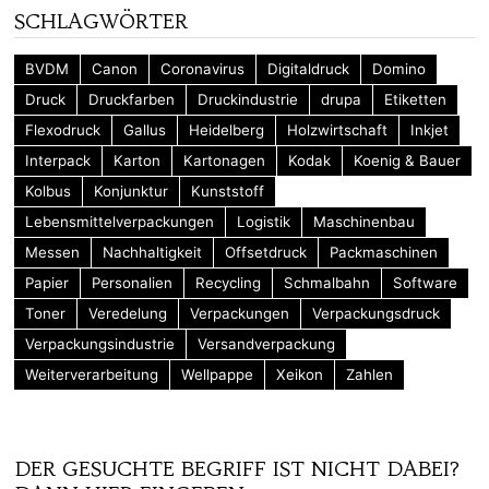
SCHLAGWÖRTER
BVDM
Canon
Coronavirus
Digitaldruck
Domino
Druck
Druckfarben
Druckindustrie
drupa
Etiketten
Flexodruck
Gallus
Heidelberg
Holzwirtschaft
Inkjet
Interpack
Karton
Kartonagen
Kodak
Koenig & Bauer
Kolbus
Konjunktur
Kunststoff
Lebensmittelverpackungen
Logistik
Maschinenbau
Messen
Nachhaltigkeit
Offsetdruck
Packmaschinen
Papier
Personalien
Recycling
Schmalbahn
Software
Toner
Veredelung
Verpackungen
Verpackungsdruck
Verpackungsindustrie
Versandverpackung
Weiterverarbeitung
Wellpappe
Xeikon
Zahlen
DER GESUCHTE BEGRIFF IST NICHT DABEI?