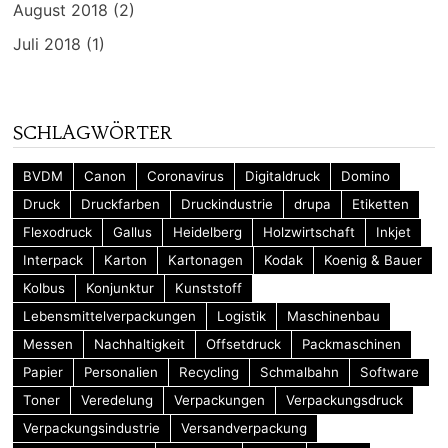
August 2018
(2)
Juli 2018
(1)
SCHLAGWÖRTER
BVDM
Canon
Coronavirus
Digitaldruck
Domino
Druck
Druckfarben
Druckindustrie
drupa
Etiketten
Flexodruck
Gallus
Heidelberg
Holzwirtschaft
Inkjet
Interpack
Karton
Kartonagen
Kodak
Koenig & Bauer
Kolbus
Konjunktur
Kunststoff
Lebensmittelverpackungen
Logistik
Maschinenbau
Messen
Nachhaltigkeit
Offsetdruck
Packmaschinen
Papier
Personalien
Recycling
Schmalbahn
Software
Toner
Veredelung
Verpackungen
Verpackungsdruck
Verpackungsindustrie
Versandverpackung