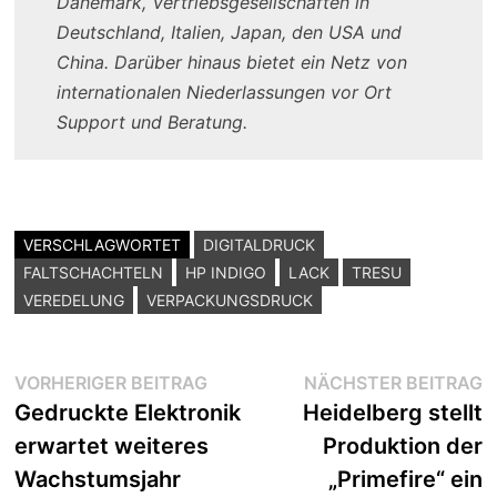
Dänemark, Vertriebsgesellschaften in
Deutschland, Italien, Japan, den USA und
China. Darüber hinaus bietet ein Netz von
internationalen Niederlassungen vor Ort
Support und Beratung.
VERSCHLAGWORTET
DIGITALDRUCK
FALTSCHACHTELN
HP INDIGO
LACK
TRESU
VEREDELUNG
VERPACKUNGSDRUCK
Beitragsnavigation
Vorheriger
N
VORHERIGER BEITRAG
NÄCHSTER BEITRAG
Beitrag:
B
Gedruckte Elektronik
Heidelberg stellt
erwartet weiteres
Produktion der
Wachstumsjahr
„Primefire“ ein