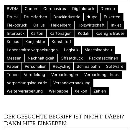
BVDM
Canon
Coronavirus
Digitaldruck
Domino
Druck
Druckfarben
Druckindustrie
drupa
Etiketten
Flexodruck
Gallus
Heidelberg
Holzwirtschaft
Inkjet
Interpack
Karton
Kartonagen
Kodak
Koenig & Bauer
Kolbus
Konjunktur
Kunststoff
Lebensmittelverpackungen
Logistik
Maschinenbau
Messen
Nachhaltigkeit
Offsetdruck
Packmaschinen
Papier
Personalien
Recycling
Schmalbahn
Software
Toner
Veredelung
Verpackungen
Verpackungsdruck
Verpackungsindustrie
Versandverpackung
Weiterverarbeitung
Wellpappe
Xeikon
Zahlen
DER GESUCHTE BEGRIFF IST NICHT DABEI?
DANN HIER EINGEBEN: