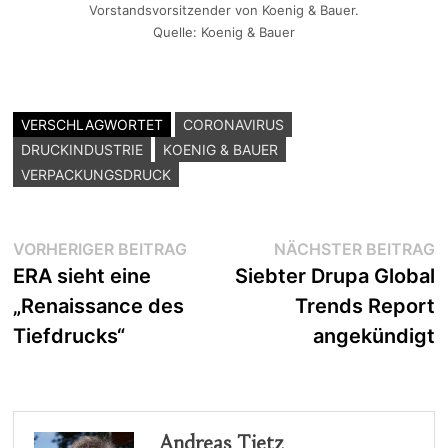
Vorstandsvorsitzender von Koenig & Bauer.
Quelle: Koenig & Bauer
VERSCHLAGWORTET
CORONAVIRUS
DRUCKINDUSTRIE
KOENIG & BAUER
VERPACKUNGSDRUCK
Beitragsnavigation
Vorheriger
N
VORHERIGER BEITRAG
NÄCHSTER BEITRAG
Beitrag:
B
ERA sieht eine
Siebter Drupa Global
„Renaissance des
Trends Report
Tiefdrucks“
angekündigt
Andreas Tietz